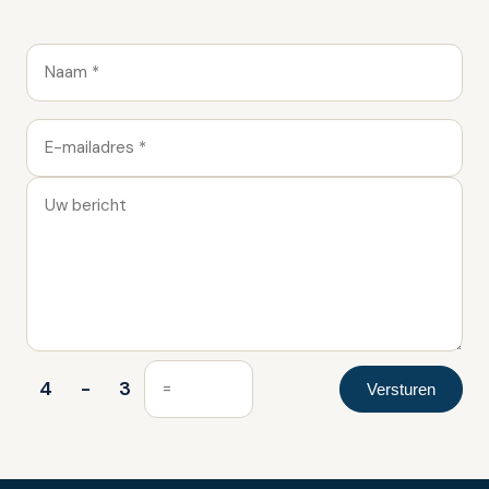
4
-
3