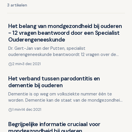
3 artikelen
Het belang van mondgezondheid bij ouderen
Dementie en mondgezondheid
- 12 vragen beantwoord door een Specialist
Ouderengeneeskunde
Dr. Gert-Jan van der Putten, specialist
ouderengeneeskunde beantwoordt 12 vragen over de
aandacht voor mondgezondheid bij ouderen. Wat is het
2 min
3 dec 2021
verschil tussen e…
Het verband tussen parodontitis en
Dementie en mondgezondheid
dementie bij ouderen
Dementie is op weg om volksziekte nummer één te
worden. Dementie kan de staat van de mondgezondheid
dramatisch beïnvloeden. Dat blijkt uit een net
1 min
14 dec 2021
verschenen…
Begrijpelijke informatie cruciaal voor
Dementie en mondgezondheid
mondgezondheid bij ouderen