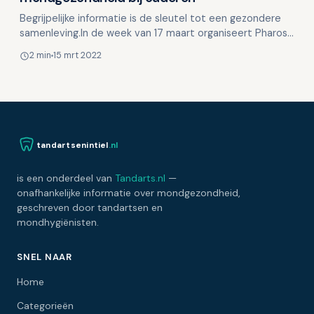
Begrijpelijke informatie is de sleutel tot een gezondere
samenleving.In de week van 17 maart organiseert Pharos |
Expertisecentrum Gezondheidsverschillen de Wee…
2 min
15 mrt 2022
tandartsenintiel
.nl
is een onderdeel van
Tandarts.nl
—
onafhankelijke informatie over mondgezondheid,
geschreven door tandartsen en
mondhygiënisten.
SNEL NAAR
Home
Categorieën