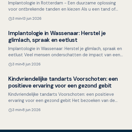
Implantologie in Rotterdam - Een duurzame oplossing
voor ontbrekende tanden en kiezen Als u een tand of
kies mist, kan dit meer impact hebben dan u denkt. Niet
3 min
13 jun 2026
…
Implantologie in Wassenaar: Herstel je
Overig nieuws
glimlach, spraak en eetlust
Implantologie in Wassenaar: Herstel je glimlach, spraak en
eetlust Veel mensen onderschatten de impact van een
ontbrekende tand of kies. Het beïnvloedt niet al…
3 min
8 jun 2026
Kindvriendelijke tandarts Voorschoten: een
Overig nieuws
positieve ervaring voor een gezond gebit
Kindvriendelijke tandarts Voorschoten: een positieve
ervaring voor een gezond gebit Het bezoeken van de
tandarts kan voor veel kinderen spannend zijn. Nieuwe
3 min
8 jun 2026
ge…