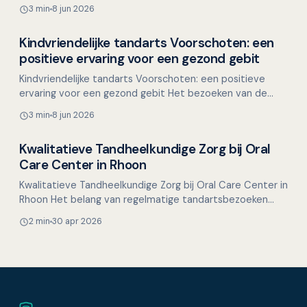
ontbrekende tand of kies. Het beïnvloedt niet al…
3 min
8 jun 2026
Kindvriendelijke tandarts Voorschoten: een
Overig nieuws
positieve ervaring voor een gezond gebit
Kindvriendelijke tandarts Voorschoten: een positieve
ervaring voor een gezond gebit Het bezoeken van de
tandarts kan voor veel kinderen spannend zijn. Nieuwe
3 min
8 jun 2026
ge…
Kwalitatieve Tandheelkundige Zorg bij Oral
Overig nieuws
Care Center in Rhoon
Kwalitatieve Tandheelkundige Zorg bij Oral Care Center in
Rhoon Het belang van regelmatige tandartsbezoeken
wordt vaak onderschat door veel mensen. Bij Oral Ca…
2 min
30 apr 2026