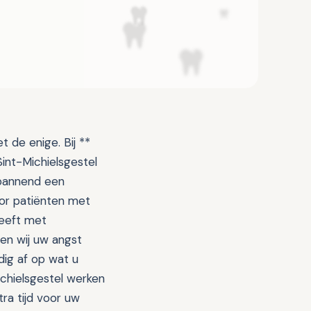
t de enige. Bij **
Sint-Michielsgestel
spannend een
oor patiënten met
heeft met
men wij uw angst
dig af op wat u
ichielsgestel werken
ra tijd voor uw