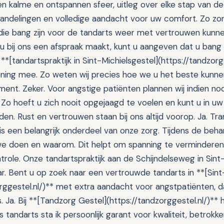
en kalme en ontspannen sfeer, uitleg over elke stap van d
ndelingen en volledige aandacht voor uw comfort. Zo zor
die bang zijn voor de tandarts weer met vertrouwen kunne
 u bij ons een afspraak maakt, kunt u aangeven dat u bang
**[tandartspraktijk in Sint-Michielsgestel](https://tandzorg
kening mee. Zo weten wij precies hoe we u het beste kunn
ent. Zeker. Voor angstige patiënten plannen wij indien nod
n. Zo hoeft u zich nooit opgejaagd te voelen en kunt u in 
en. Rust en vertrouwen staan bij ons altijd voorop. Ja. Tr
s een belangrijk onderdeel van onze zorg. Tijdens de behan
 we doen en waarom. Dit helpt om spanning te verminderen
role. Onze tandartspraktijk aan de Schijndelseweg in Sint-
r. Bent u op zoek naar een vertrouwde tandarts in **[Sint
orggestel.nl/)** met extra aandacht voor angstpatiënten, d
s. Ja. Bij **[Tandzorg Gestel](https://tandzorggestel.nl/)**
s tandarts sta ik persoonlijk garant voor kwaliteit, betrokk