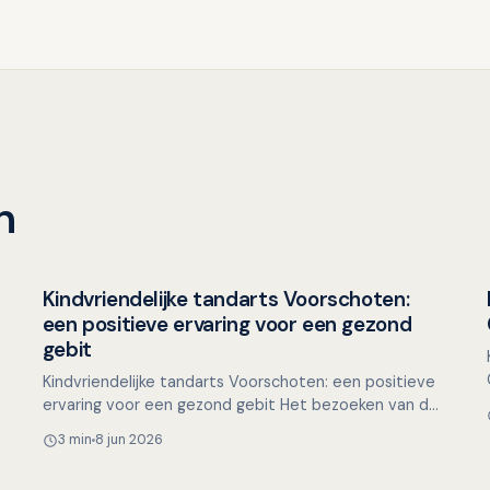
n
Kindvriendelijke tandarts Voorschoten:
Overig nieuws
een positieve ervaring voor een gezond
gebit
Kindvriendelijke tandarts Voorschoten: een positieve
ervaring voor een gezond gebit Het bezoeken van de
tandarts kan voor veel kinderen spannend zijn. Nieuwe
3 min
8 jun 2026
ge…