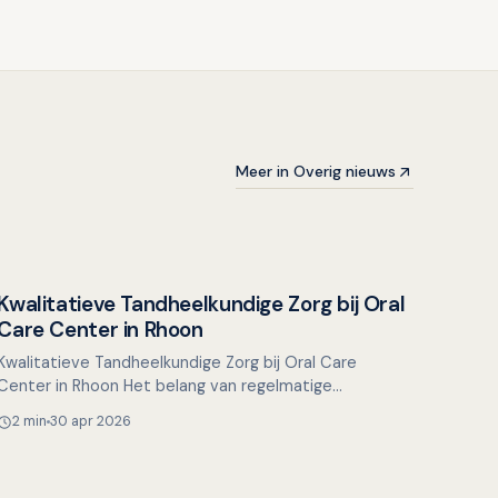
Meer in Overig nieuws
Kwalitatieve Tandheelkundige Zorg bij Oral
Overig nieuws
Care Center in Rhoon
Kwalitatieve Tandheelkundige Zorg bij Oral Care
Center in Rhoon Het belang van regelmatige
tandartsbezoeken wordt vaak onderschat door veel
2 min
30 apr 2026
mensen. Bij Oral Ca…