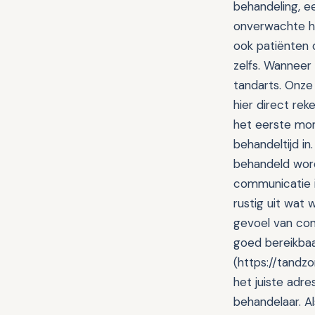
behandeling, e
onverwachte ha
ook patiënten 
zelfs. Wanneer
tandarts. Onze 
hier direct re
het eerste mom
behandeltijd i
behandeld word
communicatie i
rustig uit wat
gevoel van cont
goed bereikbaa
(https://tandz
het juiste adre
behandelaar. Al