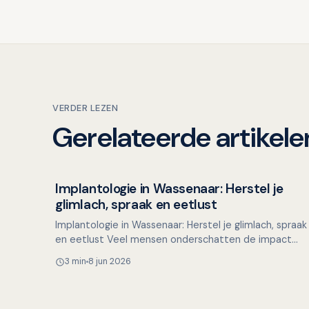
VERDER LEZEN
Gerelateerde artikele
Implantologie in Wassenaar: Herstel je
Overig nieuws
glimlach, spraak en eetlust
Implantologie in Wassenaar: Herstel je glimlach, spraak
en eetlust Veel mensen onderschatten de impact
van een ontbrekende tand of kies. Het beïnvloedt
3 min
8 jun 2026
niet al…