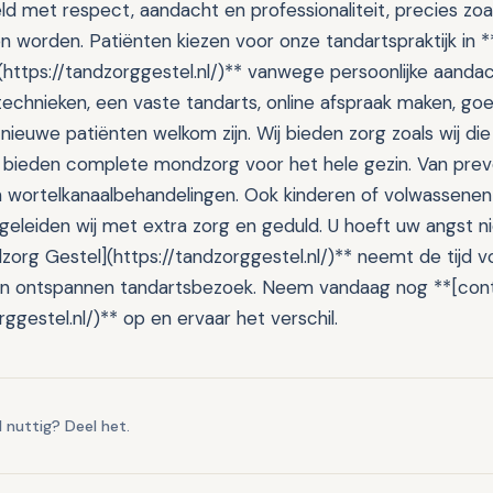
 met respect, aandacht en professionaliteit, precies zoals
n worden. Patiënten kiezen voor onze tandartspraktijk in *
](https://tandzorggestel.nl/)** vanwege persoonlijke aand
echnieken, een vaste tandarts, online afspraak maken, go
 nieuwe patiënten welkom zijn. Wij bieden zorg zoals wij die
ij bieden complete mondzorg voor het hele gezin. Van prev
en wortelkanaalbehandelingen. Ook kinderen of volwassenen 
eleiden wij met extra zorg en geduld. U hoeft uw angst nie
dzorg Gestel](https://tandzorggestel.nl/)** neemt de tijd v
n ontspannen tandartsbezoek. Neem vandaag nog **[con
rggestel.nl/)** op en ervaar het verschil.
l nuttig? Deel het.